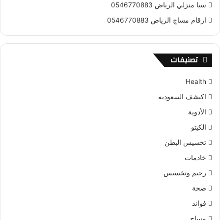
سبا منزلي الرياض 0546770883
ارقام مساج الرياض 0546770883
تصنيفات
Health
اكتشف السعودية
الأدوية
الكيتو
تخسيس البطن
خادمات
رجيم وتخسيس
صحة
فوائد
مساج