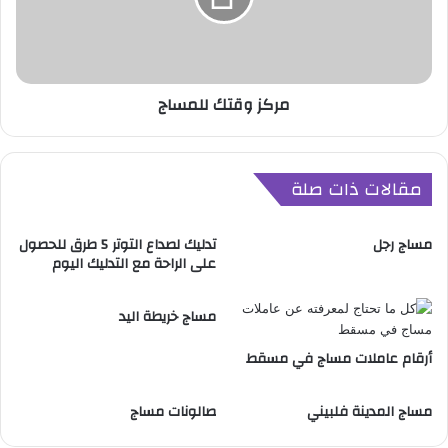
ب
ق
ي
ت
ل
ك
ل
مركز وقتك للمساج
ل
م
س
ا
مقالات ذات صلة
ج
مساج رجل
تدليك لصداع التوتر 5 طرق للحصول
على الراحة مع التدليك اليوم
مساج خريطة اليد
أرقام عاملات مساج في مسقط
مساج المدينة فلبيني
صالونات مساج